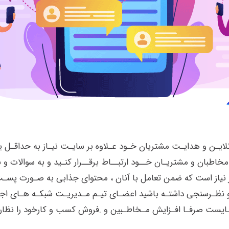
لایـن و هدایـت مشتریان خـود عـلاوه بر سایـت نیـاز به حداقـل
مخاطبان و مشتریـان خــود ارتبــاط برقــرار کنـید و به سوالات و
 نیاز است که ضمن تعامل با آنان ، محتوای جذابی به صـورت پسـت
و نظـرسنجی داشتـه باشید اعضـای تیـم مـدیریـت شبکـه هـای اج
بـایست صرفـا افـزایش مـخاطـبین و .فروش کسب و کارخود را نظاره 