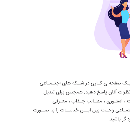
 یـک صفحه ی کـاری در شبـکه های اجتـمـاعی
 نظرات آنان پاسخ دهید. همچنین برای تبدیل
 ، استـوری ، مطـالب جـذاب ، معـرفی
تمـاعی راحـت بین ایــن خدمــات را به صــورت
گر باشید.