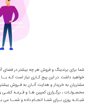
شما برای برندینگ و فروش هر چه بیشتر در فضای آن
خواهید داشت. در این پیج کـاری نیاز است کـه بــا 
مشتریان به خریدار و هدایت آنـان به فـروش بیشتر
محصـولـات ، برگـزاری کمپین هـا و قـرعـه کشـی 
شبـانـه روزی بـرای شمـا انجـام داده و شمــا می 